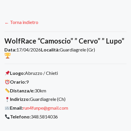
← Torna indietro
WolfRace “Camoscio” ” Cervo” ” Lupo”
Data:
17/04/2026
Località:
Guardiagrele (Gr)
Luogo:
Abruzzo / Chieti
Orario:
9
Distanza/e:
30km
Indirizzo:
Guardiagrele (Ch)
Email:
run4funpe@gmail.com
Telefono:
348.5814036