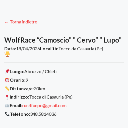
← Torna indietro
WolfRace “Camoscio” ” Cervo” ” Lupo”
Data:
18/04/2026
Località:
Tocco da Casauria (Pe)
Luogo:
Abruzzo / Chieti
Orario:
9
Distanza/e:
30km
Indirizzo:
Tocca di Casauria (Pe)
Email:
run4funpe@gmail.com
Telefono:
348.5814036