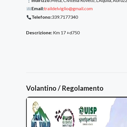
Indirizzo:
Meta, Civitella Roveto, L'Aquila, Abruzz
Email:
traildelviglio@gmail.com
Telefono:
339.7177340
Descrizione:
Km 17 +d750
Volantino / Regolamento