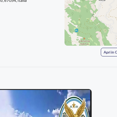
o, 67054, Italia
Apri in