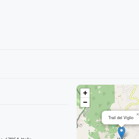
+
−
Trail del Viglio