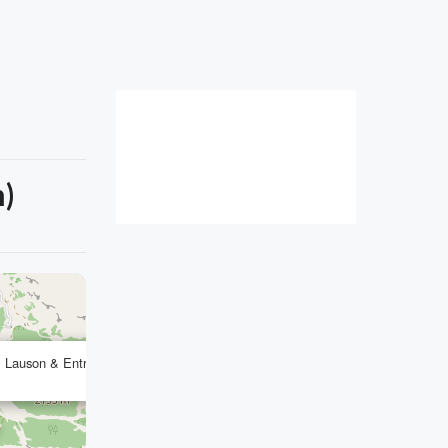
m)
×
l Lauson & Entrelor