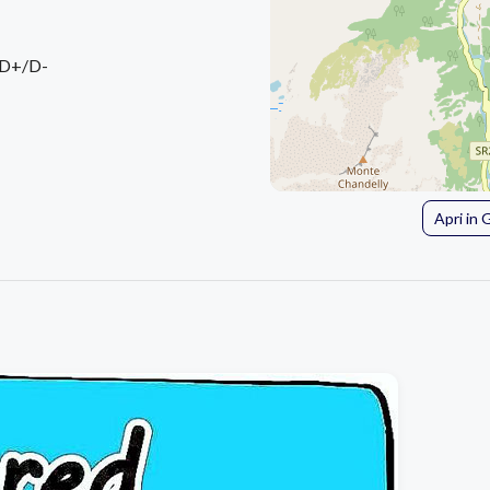
 D+/D-
Apri in