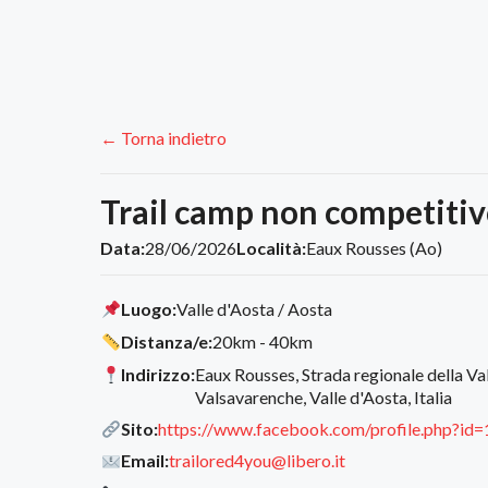
← Torna indietro
Trail camp non competitiv
Data:
28/06/2026
Località:
Eaux Rousses (Ao)
Luogo:
Valle d'Aosta / Aosta
Distanza/e:
20km - 40km
Indirizzo:
Eaux Rousses, Strada regionale della Va
Valsavarenche, Valle d'Aosta, Italia
Sito:
https://www.facebook.com/profile.php?i
Email:
trailored4you@libero.it