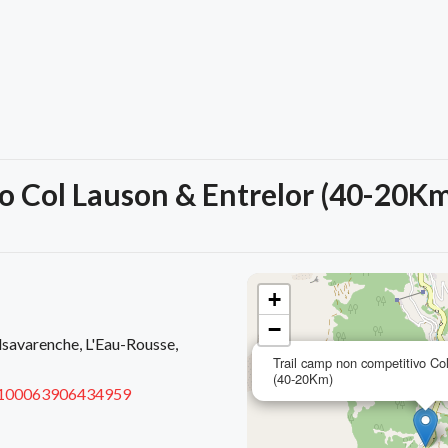
o Col Lauson & Entrelor (40-20K
+
−
lsavarenche, L'Eau-Rousse,
Trail camp non competitivo Co
(40-20Km)
d=100063906434959