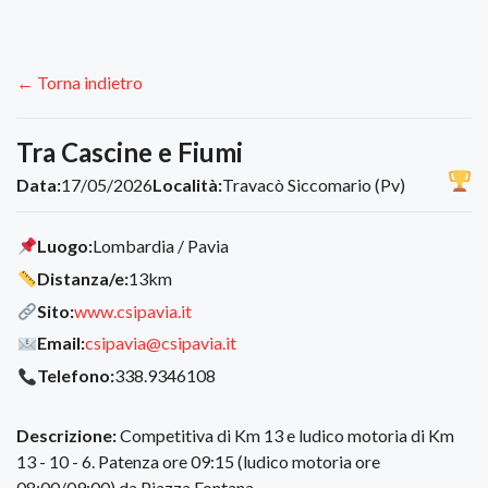
← Torna indietro
Tra Cascine e Fiumi
Data:
17/05/2026
Località:
Travacò Siccomario (Pv)
Luogo:
Lombardia / Pavia
Distanza/e:
13km
Sito:
www.csipavia.it
Email:
csipavia@csipavia.it
Telefono:
338.9346108
Descrizione:
Competitiva di Km 13 e ludico motoria di Km
13 - 10 - 6. Patenza ore 09:15 (ludico motoria ore
08:00/09:00) da Piazza Fontana