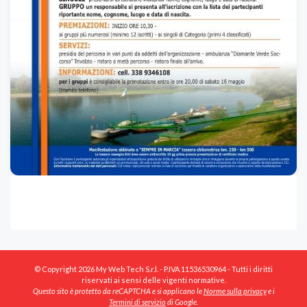
© Copyright 2026 My Web Tech S.r.l. - P.IVA 11536530964 - Tutti i diritti
riservati ai sensi delle vigenti normative.
Questo sito è protetto da reCAPTCHA e si applicano le
Norme sulla privacy
e i
Termini di servizio
di Google.