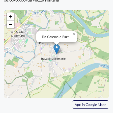
+
−
×
Tra Cascine e Fiumi
Apri in Google Maps