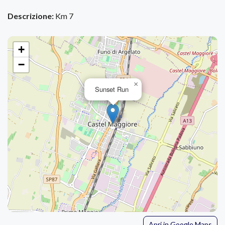
Descrizione:
Km 7
+
−
×
Sunset Run
Apri in Google Maps