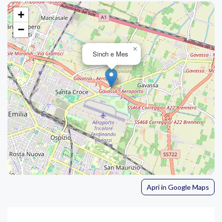
+
−
×
Sinch e Mes
Apri in Google Maps