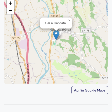
+
−
×
Sei a Capriata
Apri in Google Maps