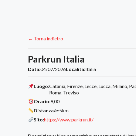
← Torna indietro
Parkrun Italia
Data:
04/07/2026
Località:
Italia
Luogo:
Catania, Firenze, Lecce, Lucca, Milano, Pad
Roma, Treviso
Orario:
9,00
Distanza/e:
5km
Sito:
https://www.parkrun.it/
Descrizione:
Non competitive cronometrate di km 5 t