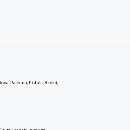
ova, Palermo, Pistoia, Rimini,
utti i sabati - per ogni