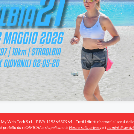
 Web Tech S.r.l. - P.IVA 11536530964 - Tutti i diritti riservati ai sensi dell
 è protetto da reCAPTCHA e si applicano le
Norme sulla privacy
e i
Termini di serviz