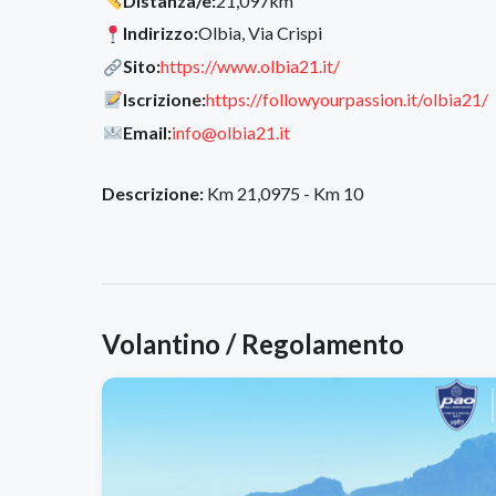
Distanza/e:
21,097km
Indirizzo:
Olbia, Via Crispi
Sito:
https://www.olbia21.it/
Iscrizione:
https://followyourpassion.it/olbia21/
Email:
info@olbia21.it
Descrizione:
Km 21,0975 - Km 10
Volantino / Regolamento