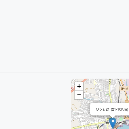
+
−
Olbia 21 (21-10Km)