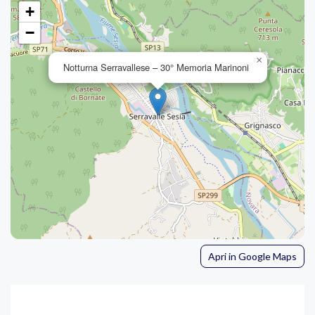
+
−
×
Notturna Serravallese – 30° Memoria Marinoni
Apri in Google Maps