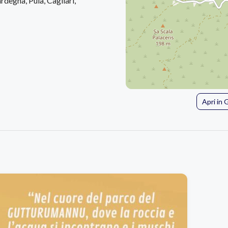
rdegna, Pula, Cagliari,
Apri in