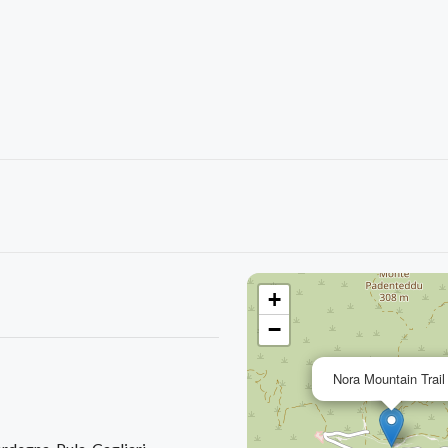
+
−
Nora Mountain Trail