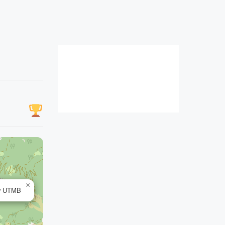
×
by UTMB