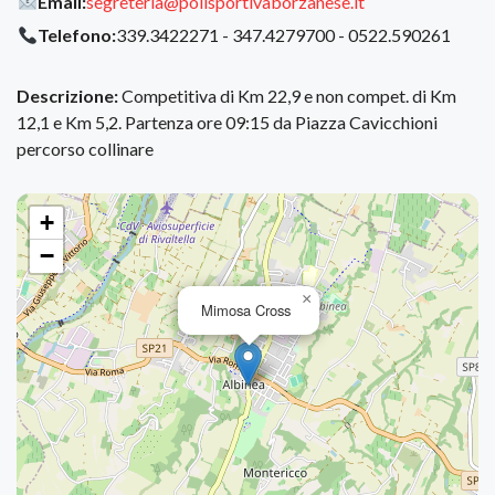
Email:
segreteria@polisportivaborzanese.it
Telefono:
339.3422271 - 347.4279700 - 0522.590261
Descrizione:
Competitiva di Km 22,9 e non compet. di Km
12,1 e Km 5,2. Partenza ore 09:15 da Piazza Cavicchioni
percorso collinare
+
−
×
Mimosa Cross