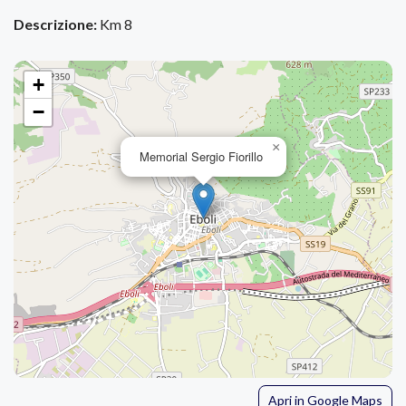
Descrizione:
Km 8
+
−
×
Memorial Sergio Fiorillo
Apri in Google Maps