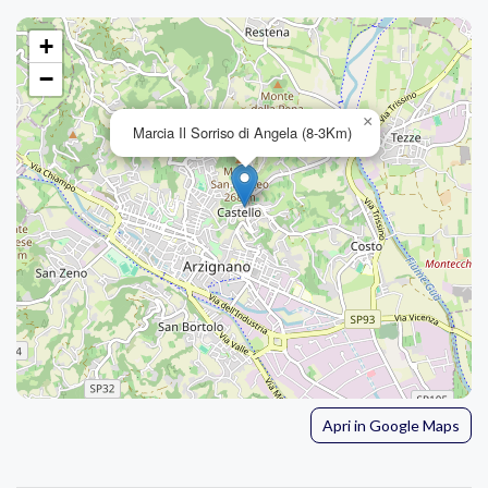
+
−
×
Marcia Il Sorriso di Angela (8-3Km)
Apri in Google Maps