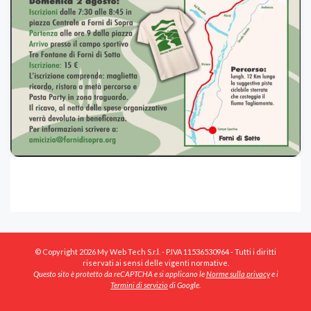
© Copyright 2026 My Web Tech S.r.l. - P.IVA 11536530964 - Tutti i diritti
riservati ai sensi delle vigenti normative.
Questo sito è protetto da reCAPTCHA e si applicano le
Norme sulla privacy
e i
Termini di servizio
di Google.