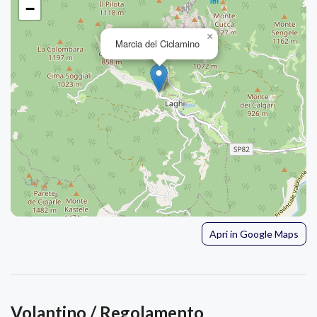
−
×
Marcia del Ciclamino
Apri in Google Maps
Volantino / Regolamento