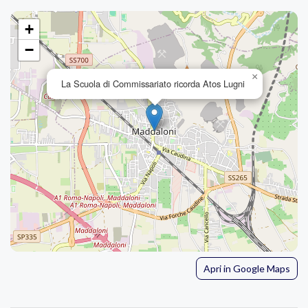
+
−
×
La Scuola di Commissariato ricorda Atos Lugni
Apri in Google Maps