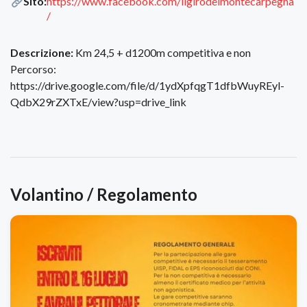
Sito:
https://www.facebook.com/ilgirodelmontecarpegna
/
Descrizione:
Km 24,5 + d1200m competitiva e non
Percorso:
https://drive.google.com/file/d/1ydXpfqgT1dfbWuyREyl-
QdbX29rZXTxE/view?usp=drive_link
Volantino / Regolamento