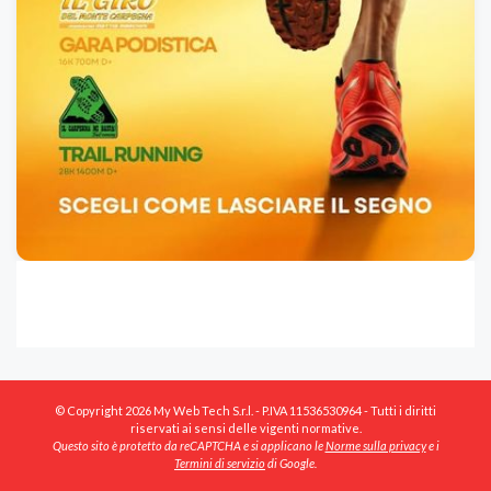
© Copyright 2026 My Web Tech S.r.l. - P.IVA 11536530964 - Tutti i diritti
riservati ai sensi delle vigenti normative.
Questo sito è protetto da reCAPTCHA e si applicano le
Norme sulla privacy
e i
Termini di servizio
di Google.