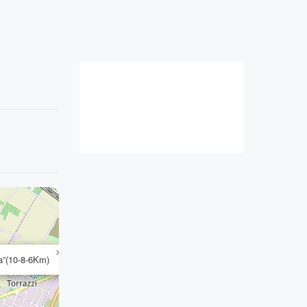
×
a”(10-8-6Km)