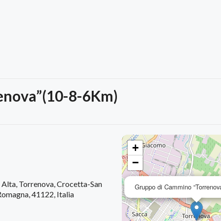
enova”(10-8-6Km)
+
−
Alta, Torrenova, Crocetta-San
Gruppo di Cammino “Torrenov
omagna, 41122, Italia