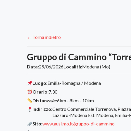
← Torna indietro
Gruppo di Cammino “Torr
Data:
29/06/2026
Località:
Modena (Mo)
Luogo:
Emilia-Romagna / Modena
Orario:
7,30
Distanza/e:
6km - 8km - 10km
Indirizzo:
Centro Commerciale Torrenova, Piazza 
Lazzaro-Modena Est, Modena, Emilia-R
Sito:
www.ausl.mo.it/gruppo-di-cammino