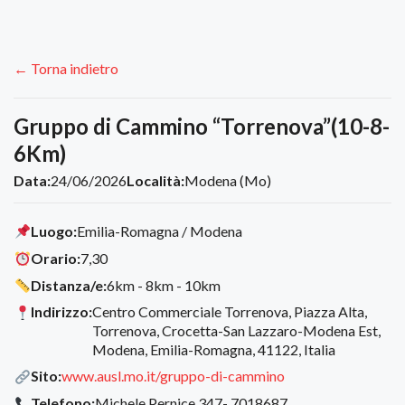
← Torna indietro
Gruppo di Cammino “Torrenova”(10-8-
6Km)
Data:
24/06/2026
Località:
Modena (Mo)
Luogo:
Emilia-Romagna / Modena
Orario:
7,30
Distanza/e:
6km - 8km - 10km
Indirizzo:
Centro Commerciale Torrenova, Piazza Alta,
Torrenova, Crocetta-San Lazzaro-Modena Est,
Modena, Emilia-Romagna, 41122, Italia
Sito:
www.ausl.mo.it/gruppo-di-cammino
Telefono:
Michele Pernice 347- 7018687