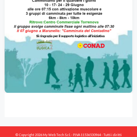
© Copyright 2026 My Web Tech S.r.l. - P.IVA 11536530964 - Tutti i diritti