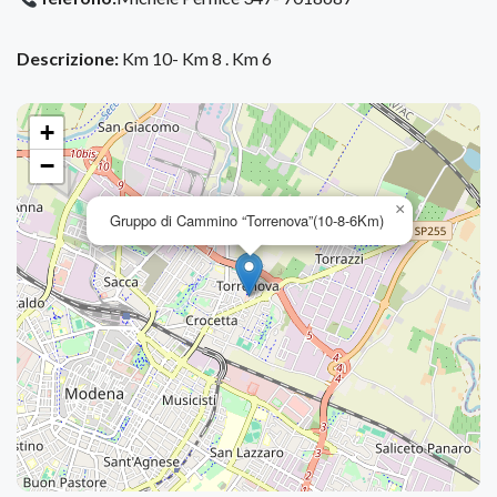
Descrizione:
Km 10- Km 8 . Km 6
+
−
×
Gruppo di Cammino “Torrenova”(10-8-6Km)