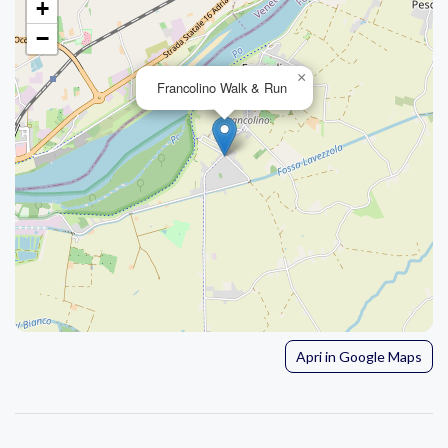
+
−
×
Francolino Walk & Run
Apri in Google Maps