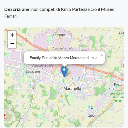
Descrizione:
non compet. di Km 5 Partenza c/o il Museo
Ferrari
+
−
×
Family Run della Mezza Maratona d’Italia