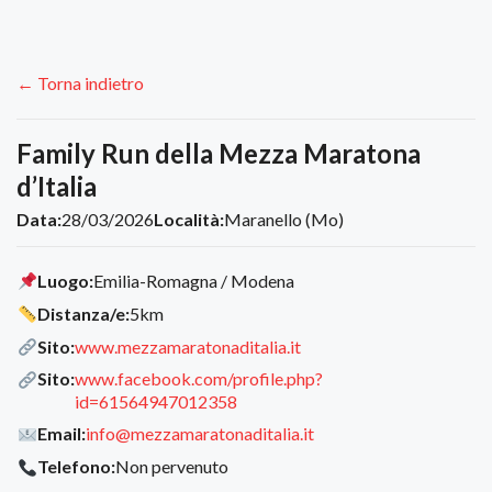
← Torna indietro
Family Run della Mezza Maratona
d’Italia
Data:
28/03/2026
Località:
Maranello (Mo)
Luogo:
Emilia-Romagna / Modena
Distanza/e:
5km
Sito:
www.mezzamaratonaditalia.it
Sito:
www.facebook.com/profile.php?
id=61564947012358
Email:
info@mezzamaratonaditalia.it
Telefono:
Non pervenuto