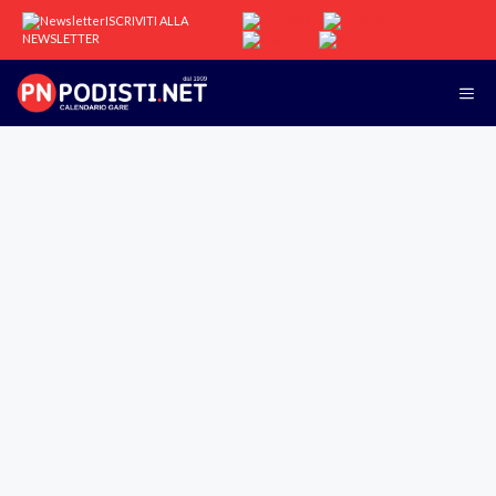
Vai
ISCRIVITI ALLA
al
NEWSLETTER
contenuto
Me