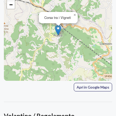
−
×
Corsa tra i Vigneti
Apri in Google Maps
Volantino / Regolamento