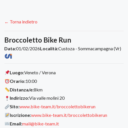
← Torna indietro
Broccoletto Bike Run
Data:
01/02/2026
Località:
Custoza - Sommacampagna (Vr)
Luogo:
Veneto / Verona
Orario:
10:00
Distanza/e:
8km
Indirizzo:
Via valle molini 20
Sito:
www.bike-team.it/broccolettobikerun
Iscrizione:
www.bike-team.it/broccolettobikerun
Email:
mail@bike-team.it