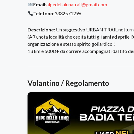
Email:
alpedellalunatrail@gmail.com
Telefono:
3332571296
Descrizione:
Un suggestivo URBAN TRAIL notturno p
(AR), nota località che ospita tutti gli anni ad aprile l
organizzazione e stesso spirito goliardico !
13 km e 500D+ da correre accompagnati dal tifo dei B
Volantino / Regolamento