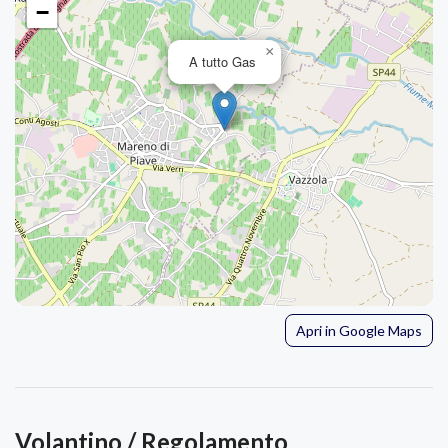
−
×
A tutto Gas
Apri in Google Maps
Volantino / Regolamento