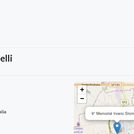
lli
+
−
alia
9° Memorial Irvano Stomb