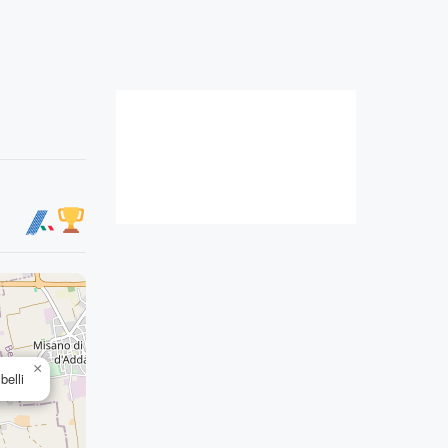
×
elli