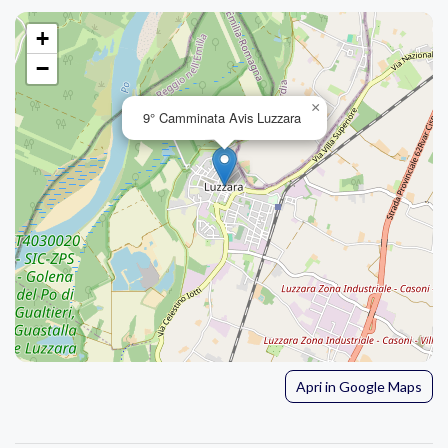
+
−
×
9° Camminata Avis Luzzara
Apri in Google Maps