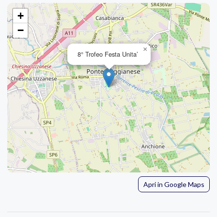
+
−
×
8° Trofeo Festa Unita’
Apri in Google Maps