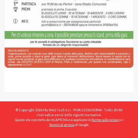
© Copyright 2026 My Web Tech S.r.l. - P.IVA 11536530964 - Tutti i diritti
riservati ai sensi delle vigenti normative.
Questo sito è protetto da reCAPTCHA e si applicano le
Norme sulla privacy
e i
Termini di servizio
di Google.