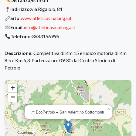
Distanza/e:
15km
Indirizzo:
via Rigaiolo, 81
Sito:
www.atleticasinalunga.it
Email:
info@atleticasinalunga.it
Telefono:
3683156996
Descrizione:
Competitiva di Km 15 e ludico motoria di Km
8,5 e Km 6,3. Partenza ore 09:30 dal Centro Storico di
Petroio
+
−
×
7° EcoPetroio – San Valentino Sottomonti