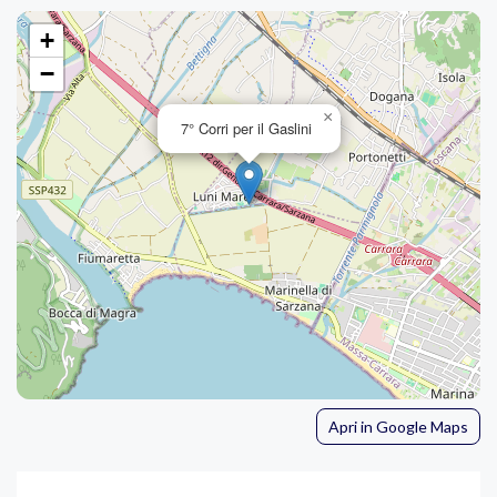
+
−
×
7° Corri per il Gaslini
Apri in Google Maps