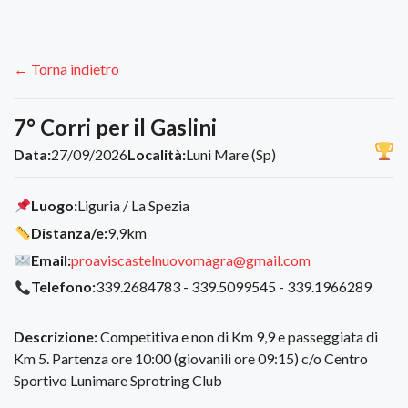
← Torna indietro
7° Corri per il Gaslini
Data:
27/09/2026
Località:
Luni Mare (Sp)
Luogo:
Liguria / La Spezia
Distanza/e:
9,9km
Email:
proaviscastelnuovomagra@gmail.com
Telefono:
339.2684783 - 339.5099545 - 339.1966289
Descrizione:
Competitiva e non di Km 9,9 e passeggiata di
Km 5. Partenza ore 10:00 (giovanili ore 09:15) c/o Centro
Sportivo Lunimare Sprotring Club