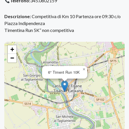
Telefono:
345.0802159
Descrizione:
Competitiva di Km 10 Partenza ore 09:30 c/o
Piazza Indipendenza
Timentina Run 5K” non competitiva
+
−
×
6° Timent Run 10K