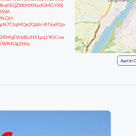
Rra05QZXltMXNydGMGYXB
R5W-
nMkQH-
0ilpN7CtqMQe2Q&h=AT6aPQo
2RMqEVr68LvNS1pq19OCvw
uVWR4Ug2Nlq
Apri in