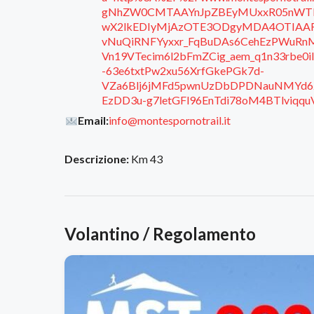
gNhZW0CMTAAYnJpZBEyMUxxR05nWT
wX2lkEDIyMjAzOTE3ODgyMDA4OTIAA
vNuQiRNFYyxxr_FqBuDAs6CehEzPWuR
Vn19VTecim6l2bFmZCig_aem_q1n33rbe
-63e6txtPw2xu56XrfGkePGk7d-
VZa6Blj6jMFd5pwnUzDbDPDNauNMYd6
EzDD3u-g7letGFl96EnTdi78oM4BTlviqq
Email:
info@montespornotrail.it
Descrizione:
Km 43
Volantino / Regolamento