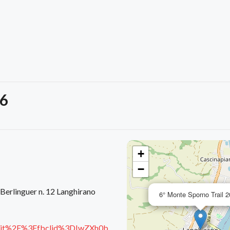
26
+
−
 Berlinguer n. 12 Langhirano
6° Monte Sporno Trail 
.it%2F%3Ffbclid%3DIwZXh0b