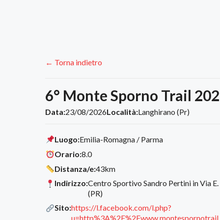
← Torna indietro
6° Monte Sporno Trail 20
Data:
23/08/2026
Località:
Langhirano (Pr)
Luogo:
Emilia-Romagna / Parma
Orario:
8.0
Distanza/e:
43km
Indirizzo:
Centro Sportivo Sandro Pertini in Via E.
(PR)
Sito:
https://l.facebook.com/l.php?
u=http%3A%2F%2Fwww.montespornotrail