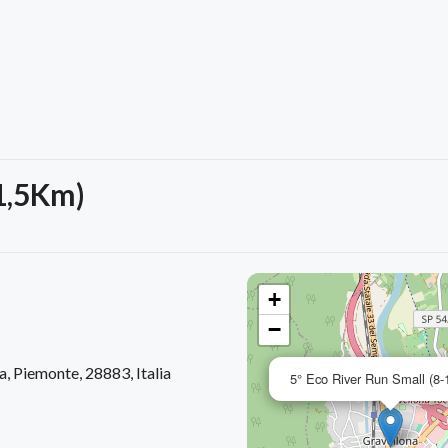
-1,5Km)
+
−
, Piemonte, 28883, Italia
5° Eco River Run Small (8