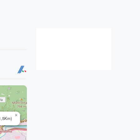
×
-1,5Km)