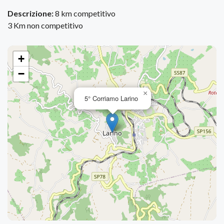
Descrizione:
8 km competitivo
3 Km non competitivo
+
−
×
5° Corriamo Larino