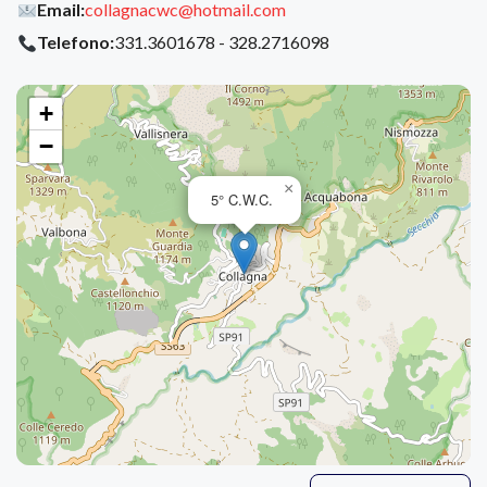
Email:
collagnacwc@hotmail.com
Telefono:
331.3601678 - 328.2716098
+
−
×
5° C.W.C.