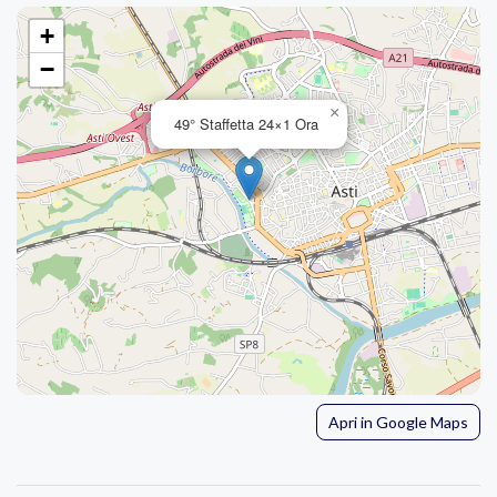
+
−
×
49° Staffetta 24×1 Ora
Apri in Google Maps