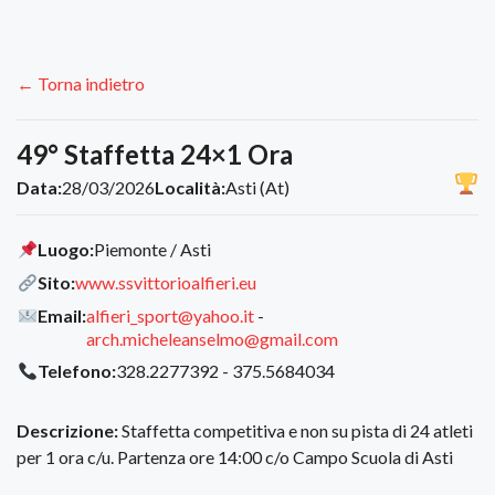
← Torna indietro
49° Staffetta 24×1 Ora
Data:
28/03/2026
Località:
Asti (At)
Luogo:
Piemonte / Asti
Sito:
www.ssvittorioalfieri.eu
Email:
alfieri_sport@yahoo.it
-
arch.micheleanselmo@gmail.com
Telefono:
328.2277392 - 375.5684034
Descrizione:
Staffetta competitiva e non su pista di 24 atleti
per 1 ora c/u. Partenza ore 14:00 c/o Campo Scuola di Asti