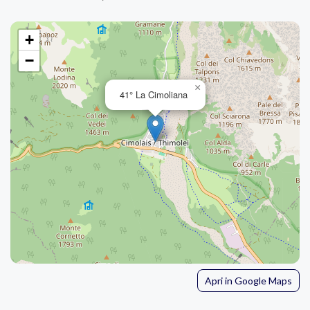
+
−
×
41° La Cimoliana
Apri in Google Maps