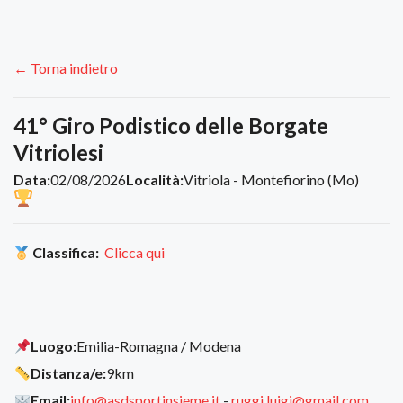
← Torna indietro
41° Giro Podistico delle Borgate
Vitriolesi
Data:
02/08/2026
Località:
Vitriola - Montefiorino (Mo)
Classifica:
Clicca qui
Luogo:
Emilia-Romagna / Modena
Distanza/e:
9km
Email:
info@asdsportinsieme.it
-
ruggi.luigi@gmail.com