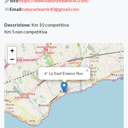
Sito:
https://www.naturunteamk40.com/
Email:
naturunteamk40@gmail.com
Descrizione:
Km 10 competitiva
Km 5 non competitiva
+
−
×
4° La Sant’Erasmo Run