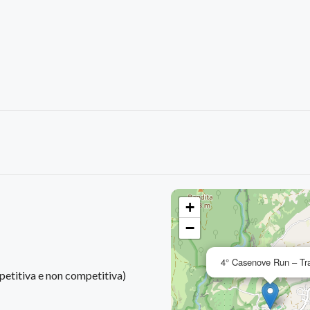
+
−
4° Casenove Run – Tra
etitiva e non competitiva)