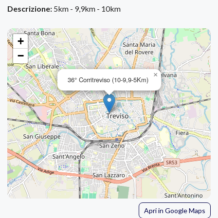
Descrizione:
5km - 9,9km - 10km
+
−
×
36° Corritreviso (10-9,9-5Km)
Apri in Google Maps