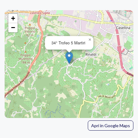
+
−
×
34° Trofeo 5 Martiri
Apri in Google Maps