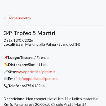
← Torna indietro
34° Trofeo 5 Martiri
Data:
13/07/2026
Località:
San Martino alla Palma - Scandicci (Fi)
Luogo:
Toscana / Firenze
Distanza/e:
5km - 11km
Sito:
www.podisticailponte.it
Email:
info@podisticailponte.it
Telefono:
375.6132441
Descrizione:
Non competitiva di Km 11 e ludico motoria di
Km 5. Partenza ore 20:00 c/o Circolo Arci 5 Martiri