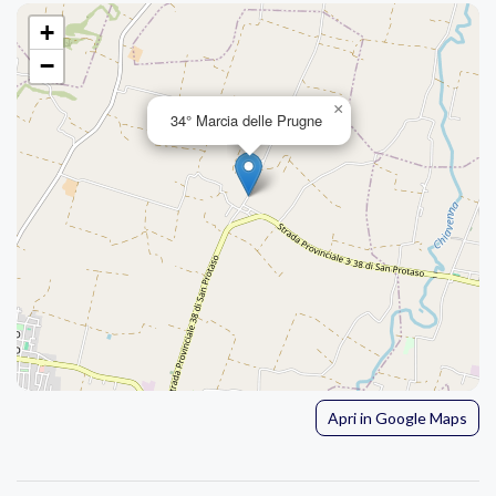
+
−
×
34° Marcia delle Prugne
Apri in Google Maps