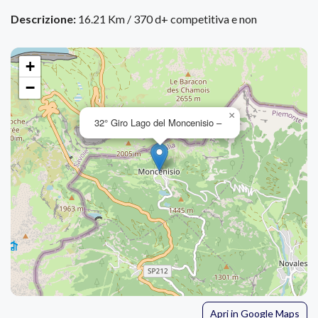
Descrizione:
16.21 Km / 370 d+ competitiva e non
+
−
×
32° Giro Lago del Moncenisio –
Apri in Google Maps