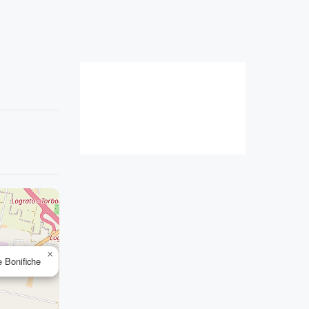
×
e Bonifiche