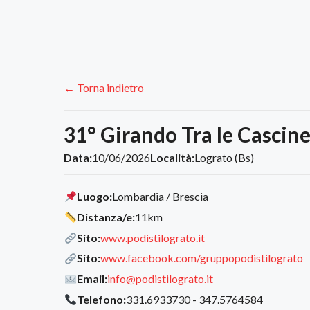
← Torna indietro
31° Girando Tra le Cascine
Data:
10/06/2026
Località:
Lograto (Bs)
Luogo:
Lombardia / Brescia
Distanza/e:
11km
Sito:
www.podistilograto.it
Sito:
www.facebook.com/gruppopodistilograto
Email:
info@podistilograto.it
Telefono:
331.6933730 - 347.5764584