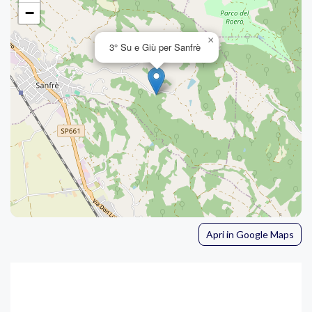
−
×
3° Su e Giù per Sanfrè
Apri in Google Maps