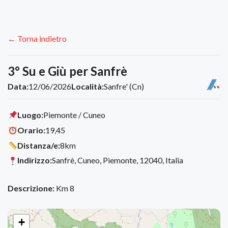
← Torna indietro
3° Su e Giù per Sanfrè
Data:
12/06/2026
Località:
Sanfre' (Cn)
Luogo:
Piemonte / Cuneo
Orario:
19,45
Distanza/e:
8km
Indirizzo:
Sanfrè, Cuneo, Piemonte, 12040, Italia
Descrizione:
Km 8
+